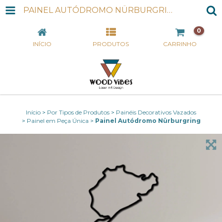
PAINEL AUTÓDROMO NÜRBURGRING
0
INÍCIO
PRODUTOS
CARRINHO
Início
>
Por Tipos de Produtos
>
Painéis Decorativos Vazados
>
Painel em Peça Única
>
Painel Autódromo Nürburgring