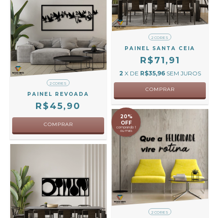
2 CORES
PAINEL SANTA CEIA
R$71,91
2
X DE
R$35,96
SEM JUROS
2 CORES
COMPRAR
PAINEL REVOADA
R$45,90
20%
OFF
COMPRAR
comprando 1
ou mais
2 CORES