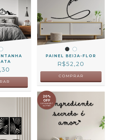
ONTANHA
PAINEL BEIJA-FLOR
RATA
R$52,20
,30
COMPRAR
RAR
20%
OFF
comprando 1
ou mais