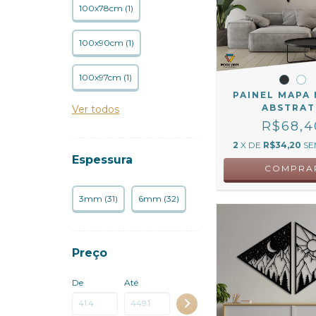
100x78cm (1)
100x90cm (1)
100x97cm (1)
PAINEL MAPA
ABSTRA
Ver todos
R$68,4
2
X DE
R$34,20
SE
Espessura
COMPRA
3mm (31)
6mm (32)
Preço
De
Até