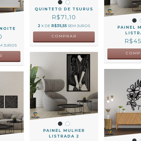
QUINTETO DE TSURUS
R$71,10
2
X DE
R$35,55
SEM JUROS
PAINEL 
 NOITE
LIST
0
COMPRAR
R$45
M JUROS
COMP
R
PAINEL MULHER
LISTRADA 2