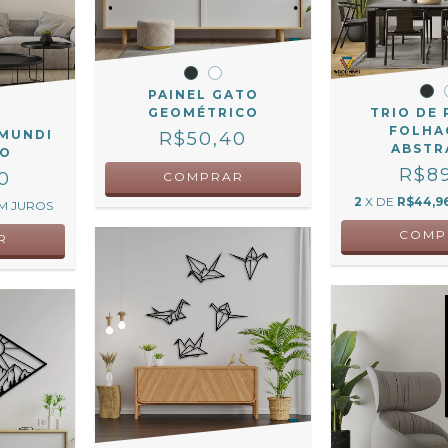
PAINEL GATO
GEOMÉTRICO
TRIO DE 
FOLHA
 MUNDI
R$50,40
ABSTR
TO
R$89
0
COMPRAR
2
X DE
R$44,9
M JUROS
COMP
R