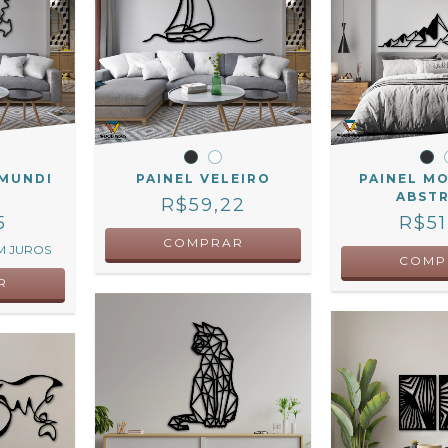
 MUNDI
PAINEL VELEIRO
PAINEL M
ABST
R$59,22
5
R$51
COMPRAR
M JUROS
COMP
R