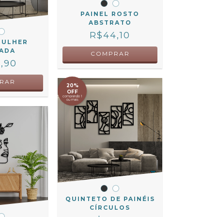
PAINEL ROSTO
ABSTRATO
R$44,10
MULHER
RADA
COMPRAR
,90
RAR
20%
OFF
comprando 1
ou mais
QUINTETO DE PAINÉIS
CÍRCULOS