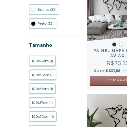
Branco (32)
Preto (32)
Tamanho
PAINEL MAPA
AVIÃO
100x27cm (1)
R$75,1
2
X DE
R$37,58
SE
100x43cm (1)
COMPRA
100x56cm (1)
100x57cm (1)
100x70cm (1)