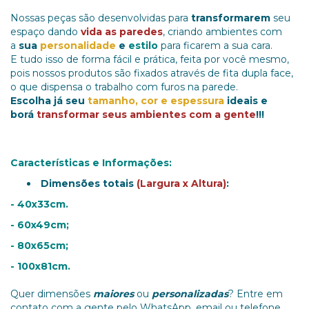
Nossas peças são desenvolvidas para
transformarem
seu
espaço dando
vida as paredes
, criando ambientes com
a
sua
personalidade
e
estilo
para ficarem a sua cara.
E tudo isso de forma fácil e prática, feita por você mesmo,
pois nossos produtos são fixados através de fita dupla face,
o que dispensa o trabalho com furos na parede.
Escolha já seu
tamanho, cor e espessura
ideais e
borá
transformar seus ambientes com a gente
!!!
Características e Informações:
Dimensões totais
(Largura x Altura)
:
- 40x33cm.
- 60x49cm;
- 80x65cm;
- 100x81cm.
Quer dimensões
maiores
ou
personalizadas
? Entre em
contato com a gente pelo WhatsApp, email ou telefone