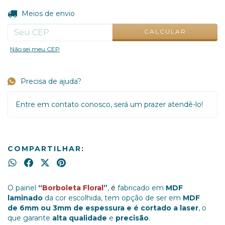
ALTERAR CEP
Entregas para o CEP:
Meios de envio
CALCULAR
Não sei meu CEP
Precisa de ajuda?
Entre em contato conosco, será um prazer atendê-lo!
COMPARTILHAR:
O painel
“
Borboleta Floral
”
,
é
fabricado em
MDF
laminado
da cor escolhida, tem opção de ser em
MDF
de 6mm ou 3mm de espessura e é cortado a laser
, o
que garante
alta qualidade
e
precisão
.