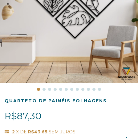
QUARTETO DE PAINÉIS FOLHAGENS
R$87,30
2
X DE
R$43,65
SEM JUROS