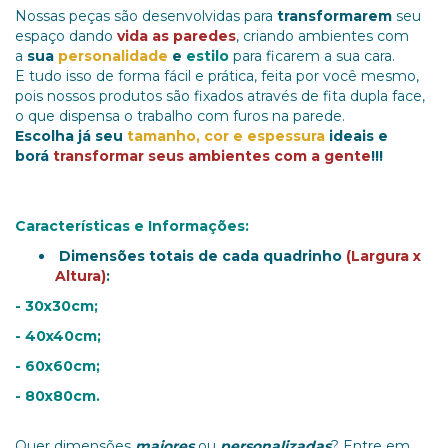
Nossas peças são desenvolvidas para
transformarem
seu
espaço dando
vida as paredes
, criando ambientes com
a
sua
personalidade
e
estilo
para ficarem a sua cara.
E tudo isso de forma fácil e prática, feita por você mesmo,
pois nossos produtos são fixados através de fita dupla face,
o que dispensa o trabalho com furos na parede.
Escolha já seu
tamanho, cor e espessura
ideais e
borá
transformar seus ambientes com a gente
!!!
Características e Informações:
Dimensões totais
de cada quadrinho
(Largura x
Altura)
:
- 30x30cm;
- 40x40cm;
- 60x60cm;
- 80x80cm.
Quer dimensões
maiores
ou
personalizadas
? Entre em