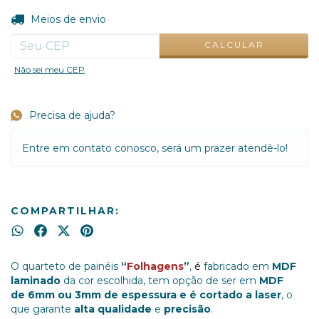
ALTERAR CEP
Entregas para o CEP:
Meios de envio
CALCULAR
Não sei meu CEP
Precisa de ajuda?
Entre em contato conosco, será um prazer atendê-lo!
COMPARTILHAR:
O quarteto de painéis
“
Folhagens
”
,
é
fabricado em
MDF
laminado
da cor escolhida, tem opção de ser em
MDF
de 6mm ou 3mm de espessura e é cortado a laser
, o
que garante
alta qualidade
e
precisão
.