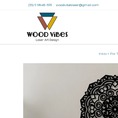
(35) 9 9848-1519
woodvibeslaser@gmail.com
Início
>
Por T