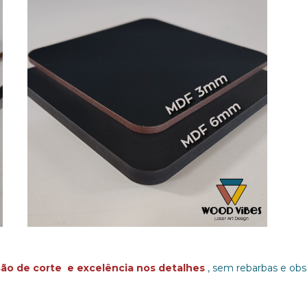
são de corte
e excelência nos detalhes
, sem rebarbas e obs