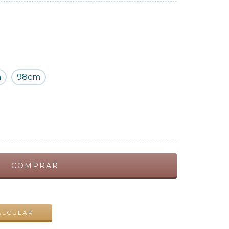
m
98cm
ALTERAR CEP
ALCULAR