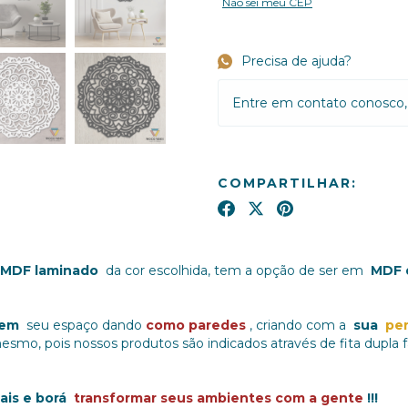
Não sei meu CEP
Precisa de ajuda?
Entre em contato conosco, 
COMPARTILHAR:
MDF laminado
da cor escolhida, tem a opção de ser em
MDF 
rem
seu espaço dando
como paredes
, criando com a
sua
pe
 mesmo, pois nossos produtos são indicados através de fita dupla
ais e borá
transformar seus ambientes com a gente
!!!