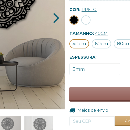
COR:
PRETO
TAMANHO:
40CM
40cm
60cm
80c
ESPESSURA:
Entregas para o CEP:
Meios de envio
C