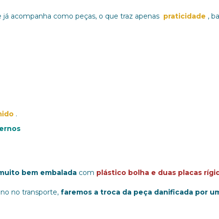
e já acompanha como peças, o que traz apenas
praticidade
, ba
mido
.
ternos
muito bem embalada
com
plástico bolha e duas placas rígi
no no transporte,
faremos a troca da peça danificada por u