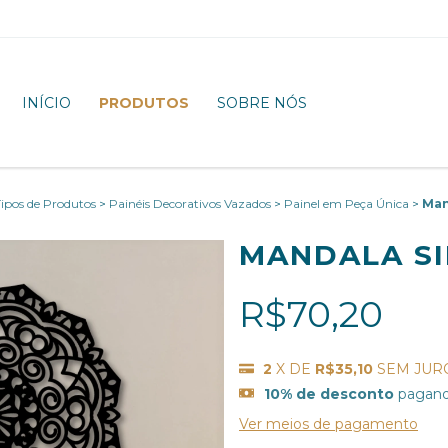
INÍCIO
PRODUTOS
SOBRE NÓS
ipos de Produtos
>
Painéis Decorativos Vazados
>
Painel em Peça Única
>
Man
MANDALA SI
R$70,20
2
X DE
R$35,10
SEM JUR
10% de desconto
pagand
Ver meios de pagamento