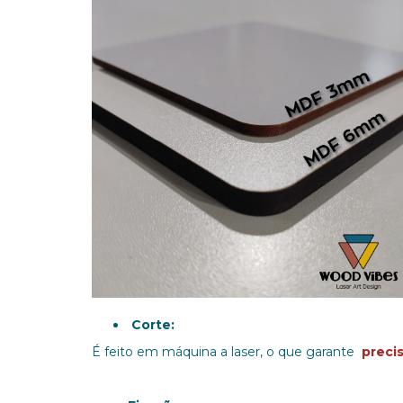
Corte:
É feito em máquina a laser, o que garante
preci