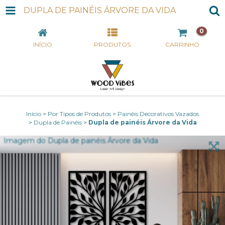
DUPLA DE PAINÉIS ÁRVORE DA VIDA
0
INÍCIO
PRODUTOS
CARRINHO
Início
>
Por Tipos de Produtos
>
Painéis Decorativos Vazados
>
Dupla de Painéis
>
Dupla de painéis Árvore da Vida