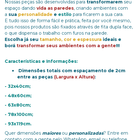
Nossas peças são desenvolvidas para
transformarem
seu
espaço dando
vida as paredes
, criando ambientes com
a
sua
personalidade
e
estilo
para ficarem a sua cara.
E tudo isso de forma fácil e prática, feita por você mesmo,
pois nossos produtos são fixados através de fita dupla face,
o que dispensa o trabalho com furos na parede.
Escolha já seu
tamanho, cor e espessura
ideais e
borá
transformar seus ambientes com a gente
!!!
Características e Informações:
Dimensões totais com espaçamento de 2cm
entre as peças
(Largura x Altura)
:
- 32x40cm;
- 48x60cm;
- 63x80cm;
- 78x100cm;
- 93x119cm.
Quer dimensões
maiores
ou
personalizadas
? Entre em
contato com a gente pelo WhatsApp, email ou telefone