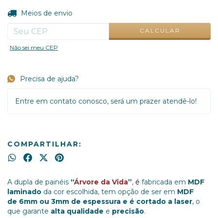
ALTERAR CEP
Entregas para o CEP:
Meios de envio
CALCULAR
Não sei meu CEP
Precisa de ajuda?
Entre em contato conosco, será um prazer atendê-lo!
COMPARTILHAR:
A dupla de painéis
“
Árvore da Vida
”
,
é
fabricada em
MDF
laminado
da cor escolhida, tem opção de ser em
MDF
de 6mm ou 3mm de espessura e é cortado a laser
, o
que garante
alta qualidade
e
precisão
.